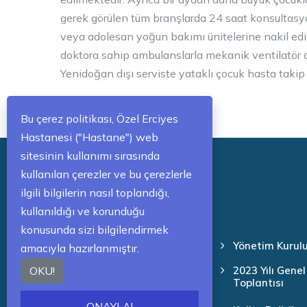
gerek görülen tüm branşlarda 24 saat konsultas
veya adolesan yoğun bakımı ünitelerine nakil ed
doktora sahip ambulanslarla mekanik ventilatör d
Yenidoğan dışı serviste yataklı çocuk hasta takip
Bu çerez politikası, Özel Erciyes
Hastanesi ("Hastane") web
sitesinin kullanımı sırasında
kullanılan çerezler ve bu çerezlerle
ilgili bilgilerin nasıl toplandığı,
KURUMSAL
kullanıldığı ve korunduğu
konusunda sizi bilgilendirmek
Şirket Bilgileri
Yönetim Kurul
amacıyla hazırlanmıştır.
OKU!
2023 Yılı Genel
İdari Kadro
Toplantısı
ONAYLA!