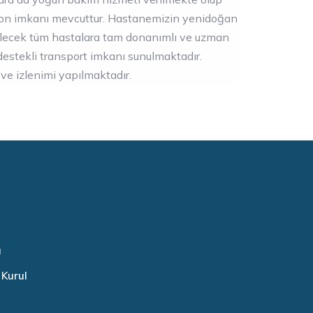
yon imkanı mevcuttur. Hastanemizin yenidoğan
ilecek tüm hastalara tam donanımlı ve uzman
estekli transport imkanı sunulmaktadır.
 ve izlenimi yapılmaktadır.
u
 Kurul