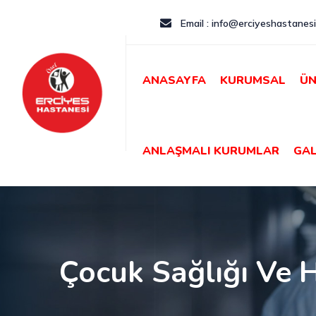
Email : info@erciyeshastanesi
ANASAYFA
KURUMSAL
ÜN
ANLAŞMALI KURUMLAR
GAL
Çocuk Sağlığı Ve H