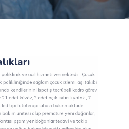
lıkları
 poliklinik ve acil hizmeti vermektedir . Çocuk
k polikliniğinde sağlam çocuk izlemi ,aşı takibi
ında kendilerinini ispatış tecrübeli kadro görev
 adet küvöz, 3 adet açık ısıtıcılı yatak , 7
led tipi fototerapi cihazı bulunmaktadır.
bakım ünitesi olup prematüre yeni doğanlar,
ıkıntısı pşam yenidoğanlar tedavi ve takip
lara da yoğun bakım hizmeti verilmekte olup