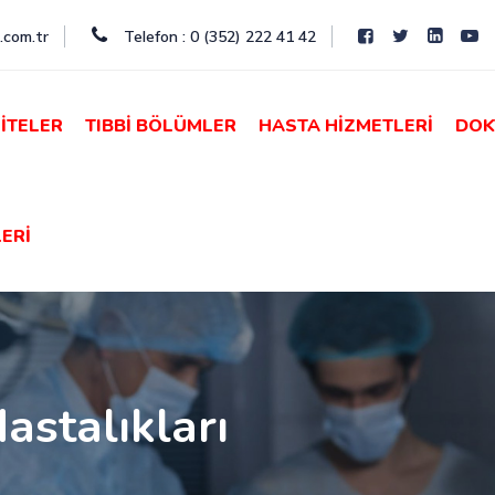
.com.tr
Telefon : 0 (352) 222 41 42
İTELER
TIBBİ BÖLÜMLER
HASTA HİZMETLERİ
DOK
ERİ
astalıkları