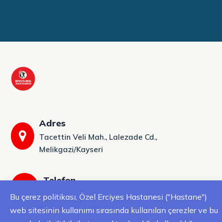
Adres
Tacettin Veli Mah., Lalezade Cd.,
Melikgazi/Kayseri
Telefon
0 (352) 222 41 42
Bu çerez politikası, Özel Erciyes Hastanesi ("Hastane")
web sitesinin kullanımı sırasında kullanılan çerezler ve bu